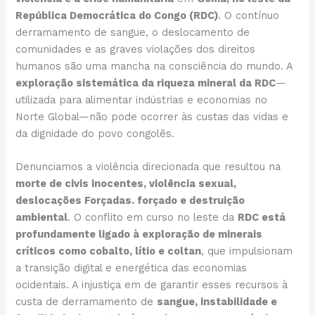
República Democrática do Congo (RDC)
. O contínuo
derramamento de sangue, o deslocamento de
comunidades e as graves violações dos direitos
humanos são uma mancha na consciência do mundo. A
exploração sistemática da riqueza mineral da RDC
—
utilizada para alimentar indústrias e economias no
Norte Global—não pode ocorrer às custas das vidas e
da dignidade do povo congolês.
Denunciamos a violência direcionada que resultou na
morte de civis inocentes, violência sexual,
deslocações Forçadas. forçado e destruição
ambiental
. O conflito em curso no leste da
RDC está
profundamente ligado à exploração de minerais
críticos como cobalto, lítio e coltan
, que impulsionam
a transição digital e energética das economias
ocidentais. A injustiça em de garantir esses recursos à
custa de derramamento de
sangue, instabilidade e