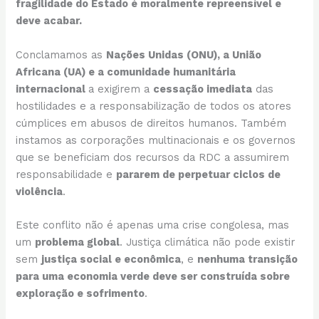
fragilidade do Estado é moralmente repreensível e
deve acabar.
Conclamamos as
Nações Unidas (ONU), a União
Africana (UA) e a comunidade humanitária
internacional
a exigirem a
cessação imediata
das
hostilidades e a responsabilização de todos os atores
cúmplices em abusos de direitos humanos. Também
instamos as corporações multinacionais e os governos
que se beneficiam dos recursos da RDC a assumirem
responsabilidade e
pararem de perpetuar ciclos de
violência
.
Este conflito não é apenas uma crise congolesa, mas
um
problema global
. Justiça climática não pode existir
sem
justiça social e econômica
, e
nenhuma transição
para uma economia verde deve ser construída sobre
exploração e sofrimento
.